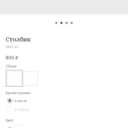
Столбик
SKU:
40
800
₽
Объем
Время горения
8 часов
12 часов
Цвет