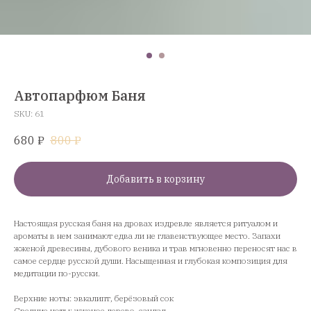
Автопарфюм Баня
SKU:
61
680
₽
800
₽
Добавить в корзину
Настоящая русская баня на дровах издревле является ритуалом и
ароматы в нем занимают едва ли не главенствующее место. Запахи
жженой древесины, дубового веника и трав мгновенно переносят нас в
самое сердце русской души. Насыщенная и глубокая композиция для
медитации по-русски.
Верхние ноты: эвкалипт, берёзовый сок
Средние ноты: жженое дерево, сандал