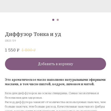
Диффузор Тонка и уд
SKU:
59
1 550
₽
1 800
₽
Добавить в корзину
Это ароматическое масло наполнено натуральными эфирными
маслами, в том числе пихтой, кедром, лимоном и мятой.
База для диффузоров на основе глицерина. Самая экологичная и
безопасная для здоровья.
Расход диффузора зависит от количества используемых палочек, чем
больше палочек, тем больше расход. Качественные палочки из фибры
очень хорошо впитывают жидкость и разносят ее по помещению.